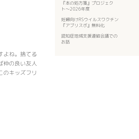
『本の処方箋』プロジェク
ト〜2026年度
妊婦向けRSウイルスワクチン
『アブリスボ』無料化
認知症地域支援連絡会議での
お話
すよね。捨てる
ば仲の良い友人
このキッズフリ