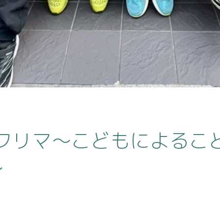
Y フリマ〜こどもによる
〜