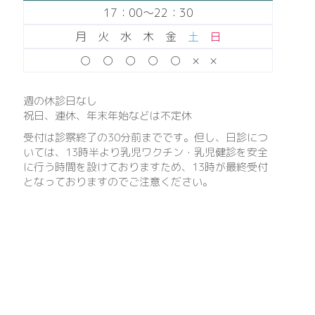
17：00〜22：30
月 火 水 木 金
土
日
○ ○ ○ ○ ○ × ×
週の休診日なし
祝日、連休、年末年始などは不定休
受付は診察終了の30分前までです。但し、日診につ
いては、13時半より乳児ワクチン・乳児健診を安全
に行う時間を設けておりますため、13時が最終受付
となっておりますのでご注意ください。