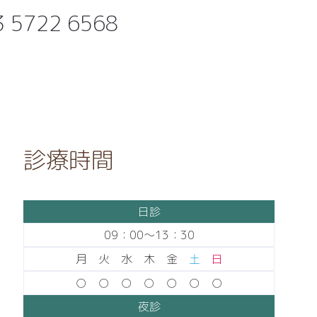
3 5722 6568
診療時間
日診
09：00〜13：30
月 火 水 木 金
土
日
○ ○ ○ ○ ○ ○ ○
夜診