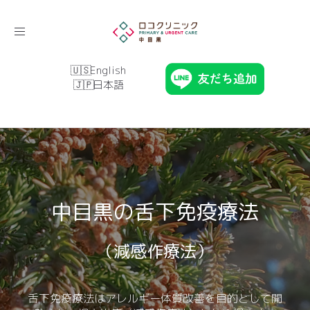
Toggle
navigation
English
日本語
中目黒の舌下免疫療法
（減感作療法）
舌下免疫療法はアレルギー体質改善を目的として開