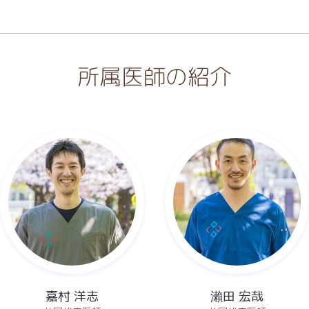
所属医師の紹介
嘉村 洋志
瀨田 宏哉