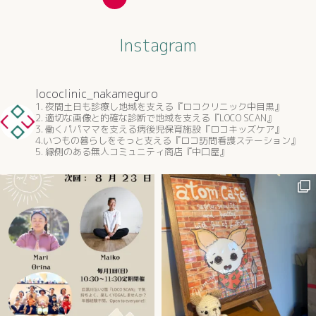
Instagram
lococlinic_nakameguro
1. 夜間土日も診療し地域を支える『ロコクリニック中目黒』
2. 適切な画像と的確な診断で地域を支える『LOCO SCAN』
3. 働くパパママを支える病後児保育施設『ロコキッズケア』
4.いつもの暮らしをそっと支える『ロコ訪問看護ステーション』
5. 縁側のある無人コミュニティ商店『中口屋』