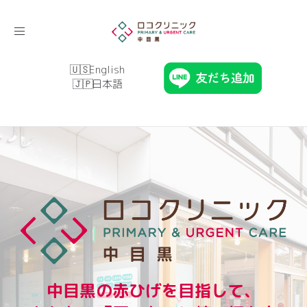
Toggle
navigation
English
日本語
中目黒の赤ひげを目指して、