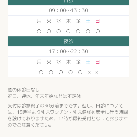
日診
09：00〜13：30
月 火 水 木 金
土
日
○ ○ ○ ○ ○ ○ ○
夜診
17：00〜22：30
月 火 水 木 金
土
日
○ ○ ○ ○ ○ × ×
週の休診日なし
祝日、連休、年末年始などは不定休
受付は診察終了の30分前までです。但し、日診について
は、13時半より乳児ワクチン・乳児健診を安全に行う時間
を設けておりますため、13時が最終受付となっております
のでご注意ください。