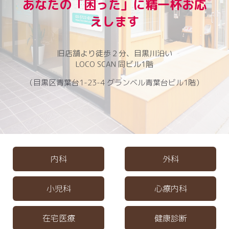
あなたの「困った」に精一杯お応
えします
旧店舗より徒歩２分、目黒川沿い
LOCO SCAN 同ビル1階
（目黒区青葉台1-23-4 グランベル青葉台ビル1階）
内科
外科
小児科
心療内科
在宅医療
健康診断