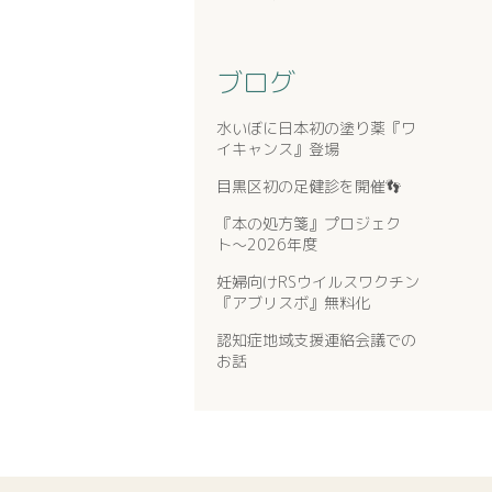
ブログ
水いぼに日本初の塗り薬『ワ
イキャンス』登場
目黒区初の足健診を開催👣
『本の処方箋』プロジェク
ト〜2026年度
妊婦向けRSウイルスワクチン
『アブリスボ』無料化
認知症地域支援連絡会議での
お話