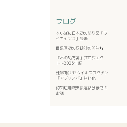
ブログ
水いぼに日本初の塗り薬『ワ
イキャンス』登場
目黒区初の足健診を開催👣
『本の処方箋』プロジェク
ト〜2026年度
妊婦向けRSウイルスワクチン
『アブリスボ』無料化
認知症地域支援連絡会議での
お話