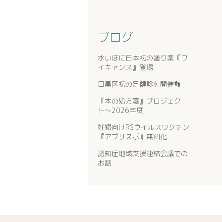
ブログ
水いぼに日本初の塗り薬『ワ
イキャンス』登場
目黒区初の足健診を開催👣
『本の処方箋』プロジェク
ト〜2026年度
妊婦向けRSウイルスワクチン
『アブリスボ』無料化
認知症地域支援連絡会議での
お話