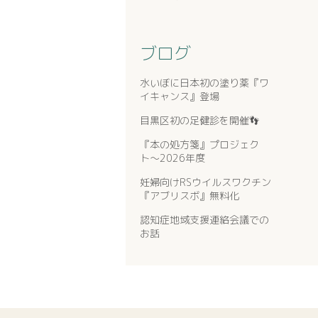
ブログ
水いぼに日本初の塗り薬『ワ
イキャンス』登場
目黒区初の足健診を開催👣
『本の処方箋』プロジェク
ト〜2026年度
妊婦向けRSウイルスワクチン
『アブリスボ』無料化
認知症地域支援連絡会議での
お話