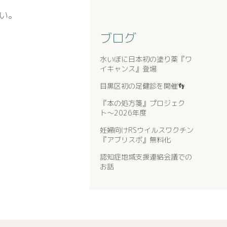
い。
。
ブログ
水いぼに日本初の塗り薬『ワ
イキャンス』登場
目黒区初の足健診を開催👣
『本の処方箋』プロジェク
ト〜2026年度
妊婦向けRSウイルスワクチン
『アブリスボ』無料化
認知症地域支援連絡会議での
お話