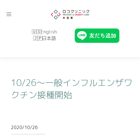
Toggle
navigation
English
日本語
10/26〜一般インフルエンザワ
クチン接種開始
2020/10/26