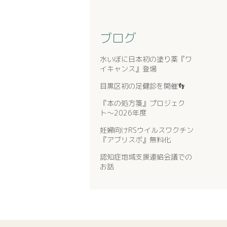
ブログ
水いぼに日本初の塗り薬『ワ
イキャンス』登場
目黒区初の足健診を開催👣
『本の処方箋』プロジェク
ト〜2026年度
妊婦向けRSウイルスワクチン
『アブリスボ』無料化
認知症地域支援連絡会議での
お話