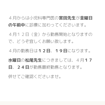
４月からは小児科専門医の
宮田先生
が
金曜日
の午前中
に診療に加わってくださいます。
４月１２日（金）から勤務開始となりますの
で、どうぞ宜しくお願い致します。
４月の勤務日は
１２日
、
１９日
になります。
水曜日
の
松尾先生
につきましては、４月
１７
日
、
２４日
が勤務最終勤務となります。
併せてご確認くださいませ。