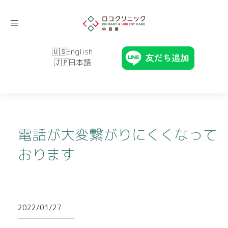
Toggle
navigation
English
日本語
電話が大変繋がりにくくなって
おります
2022/01/27