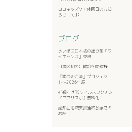
ロコキッズケア休園日のお知
らせ（6月）
ブログ
水いぼに日本初の塗り薬『ワ
イキャンス』登場
目黒区初の足健診を開催👣
『本の処方箋』プロジェク
ト〜2026年度
妊婦向けRSウイルスワクチン
『アブリスボ』無料化
認知症地域支援連絡会議での
お話