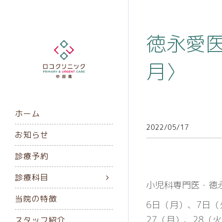
徳永愛
月〉
ホーム
2022/05/17
お知らせ
診療予約
診療科目
小児科専門医・徳
当院の特徴
6日（月）、7日（
27（月）、28（
スタッフ紹介