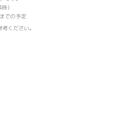
4時）
時までの予定
参考ください。