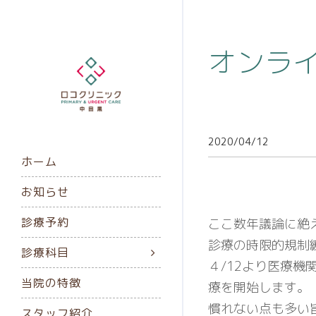
オンラ
2020/04/12
ホーム
お知らせ
診療予約
ここ数年議論に絶
診療の時限的規制
診療科目
４/12より医療
当院の特徴
療を開始します。
慣れない点も多い
スタッフ紹介