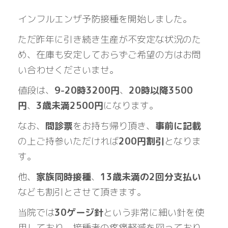
インフルエンザ予防接種を開始しました。
ただ昨年に引き続き生産が不安定な状況のた
め、在庫も安定しておらずご希望の方はお問
い合わせくださいませ。
値段は、
9-20時3200円
、
20時以降3500
円
、
3歳未満2500円
になります。
なお、
問診票
をお持ち帰り頂き、
事前に記載
の上ご持参いただければ
200円割引
となりま
す。
他、
家族同時接種
、
13歳未満の2回分支払い
なども割引とさせて頂きます。
当院では
30ゲージ針
という非常に細い針を使
用しており、接種者の疼痛軽減を図っており