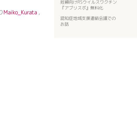
妊婦向けRSウイルスワクチン
『アブリスボ』無料化
り
Maiko_Kurata
,
認知症地域支援連絡会議での
お話