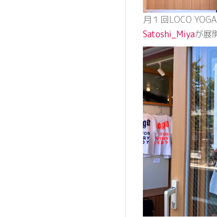
月１回LOCO YO
Satoshi_Miya
が展