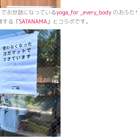
GA でお世話になっている
yoga_for _every_body
のおふた
開する『
SATANAMA
』とコラボです。